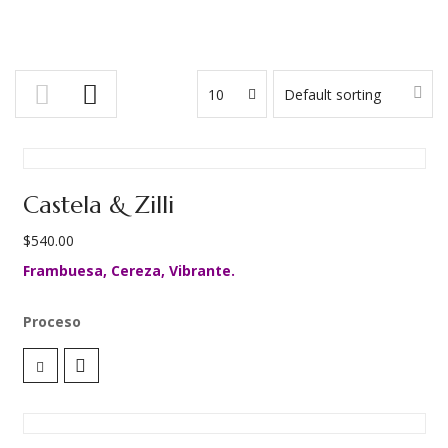
10
Default sorting
Castela & Zilli
$
540.00
Frambuesa, Cereza, Vibrante.
Proceso
Se cortan las cerezas sólo maduras, se depositan en una pila