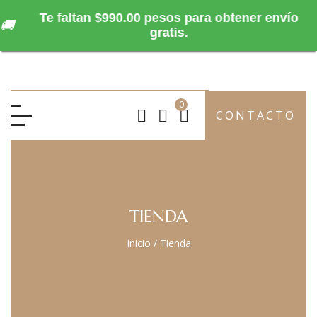
Te faltan $990.00 pesos para obtener envío
🚚
gratis.
0
CONTACTO
TIENDA
Inicio
/
Tienda