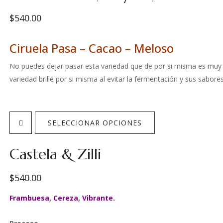
$
540.00
Envío gratuito
a cualquier CP de México.
Pedido Mínimo: 10 kg
Ciruela Pasa – Cacao – Meloso
No puedes dejar pasar esta variedad que de por si misma es muy 
Tostamos los lunes, enviamos martes.
variedad brille por si misma al evitar la fermentación y sus sabore
Un café que te habla de frente, directo pero lo hace con dulzura y
SELECCIONAR OPCIONES
El Productor y su Finca.
Castela & Zilli
Carlos Cadena
, 1er lugar del certamen Taza de Excelencia 2024 
alta calidad en sus Fincas.
$
540.00
Ubicado en la región montañosa central de Veracruz, a 1400 msnm,
Frambuesa, Cereza, Vibrante.
sus abundantes lluvias y un clima templado de 19 a 22°C. Con gran
variedades seleccionadas como Typica, Geisha y Pacamara.