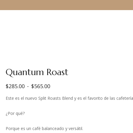
Quantum Roast
$
285.00
-
$
565.00
Rango
Este es el nuevo Split Roasts Blend y es el favorito de las cafeterí
de
precios:
¿Por qué?
desde
$285.00
hasta
Porque es un café balanceado y versátil.