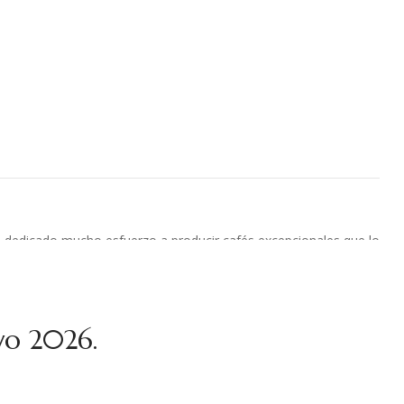
itario que Montze y su esposo Juan han realizado en la comunidad
zarandas estilo africanas por 30 días. Se estabilizó por 25 días.
ha dedicado mucho esfuerzo a producir cafés excepcionales que lo
ia 2024.
 este año, es un café elegante y meloso que no se pueden
yo 2026.