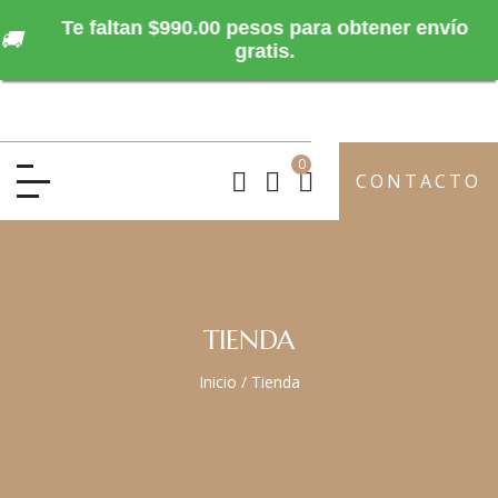
Te faltan $990.00 pesos para obtener envío
🚚
gratis.
0
CONTACTO
TIENDA
Inicio
/
Tienda