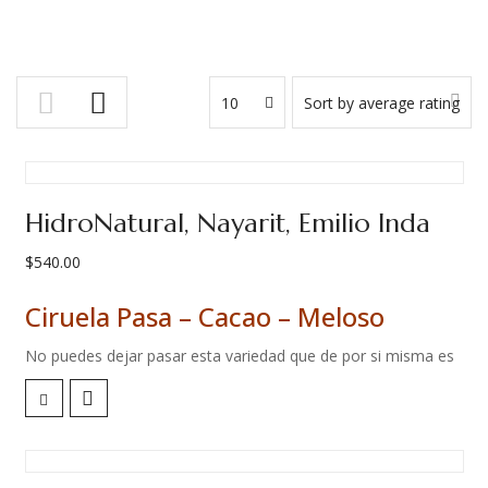
10
Sort by average rating
HidroNatural, Nayarit, Emilio Inda
$
540.00
Ciruela Pasa – Cacao – Meloso
No puedes dejar pasar esta variedad que de por si misma es
muy especial. Pero además, Carlos Cadena ha dejado que la
propia variedad brille por si misma al evitar la fermentación y
sus sabores propios del proceso.