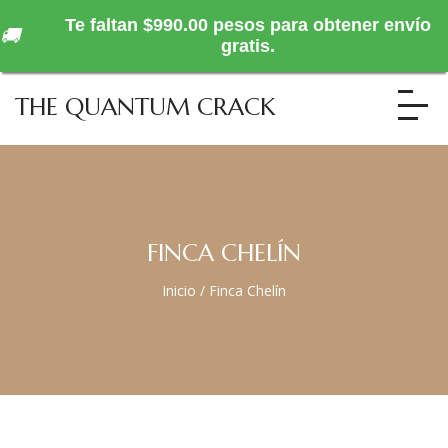
Te faltan $990.00 pesos para obtener envío
🚚
gratis.
THE QUANTUM CRACK
FINCA CHELÍN
Inicio
/
Finca Chelín