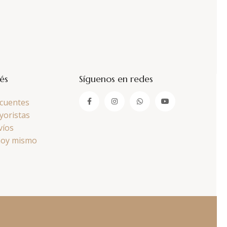
rés
Síguenos en redes
cuentes
yoristas
víos
hoy mismo