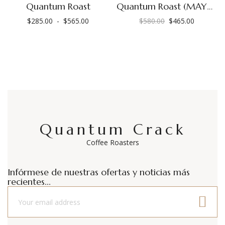
Quantum Roast
Quantum Roast (MAYOREO)
$
285.00
-
$
565.00
$
580.00
$
465.00
Rango
El
El
de
precio
precio
precios:
original
actual
desde
era:
es:
$285.00
$580.00.
$465.00.
hasta
$565.00
Quantum Crack
Coffee Roasters
Infórmese de nuestras ofertas y noticias más
recientes...