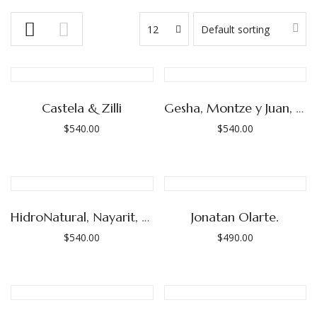
12
Default sorting
Castela & Zilli
Gesha, Montze y Juan, Finca Púrpura (Las Adelitas)
$
540.00
$
540.00
HidroNatural, Nayarit, Emilio Inda
Jonatan Olarte.
$
540.00
$
490.00