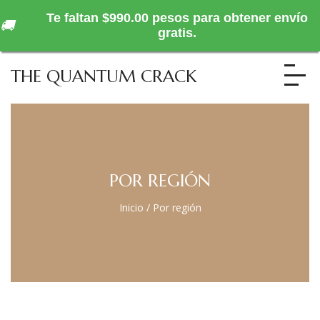
Te faltan $990.00 pesos para obtener envío
🚚
gratis.
THE QUANTUM CRACK
POR REGIÓN
Inicio
/
Por región