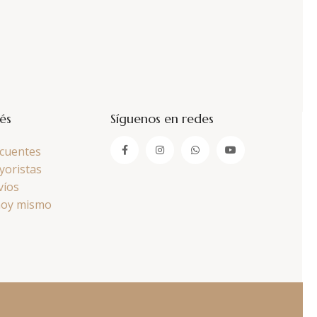
rés
Síguenos en redes
cuentes
yoristas
víos
hoy mismo