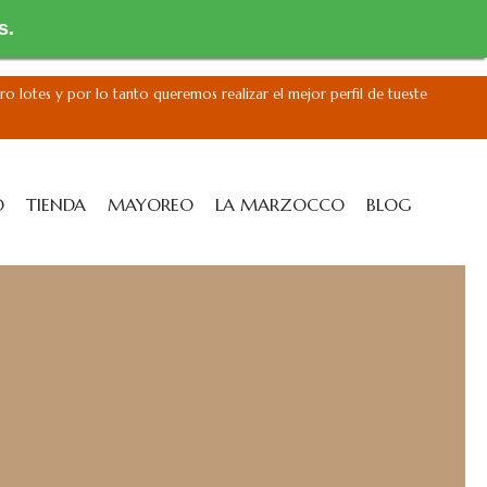
s.
ro lotes y por lo tanto queremos realizar el mejor perfil de tueste
O
TIENDA
MAYOREO
LA MARZOCCO
BLOG