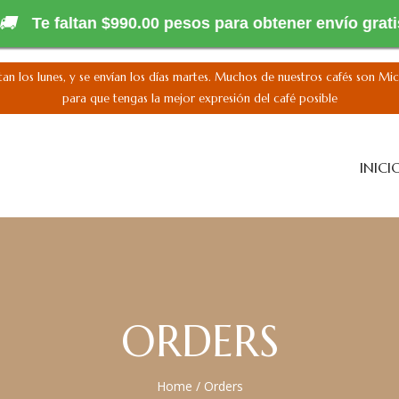
🚚
Te faltan $990.00 pesos para obtener envío grati
tan los lunes, y se envían los días martes. Muchos de nuestros cafés son Mic
para que tengas la mejor expresión del café posible
INICI
ORDERS
Home
/
Orders