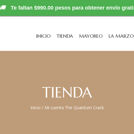
🚚
Te faltan $990.00 pesos para obtener envío grati
INICIO
TIENDA
MAYOREO
LA MARZ
TIENDA
Inicio
/
Mi cuenta The Quantum Crack