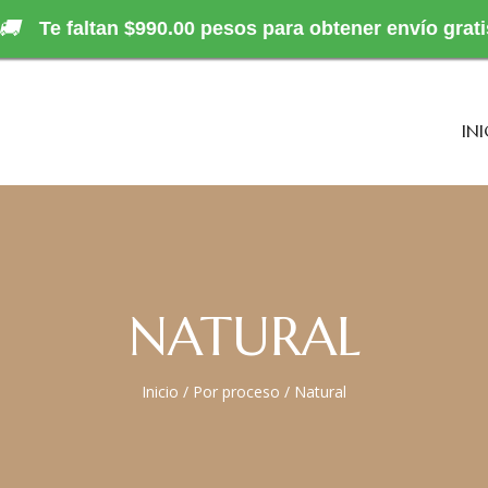
🚚
Te faltan $990.00 pesos para obtener envío grati
INI
NATURAL
Inicio
/
Por proceso
/
Natural