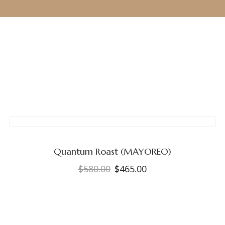
Quantum Roast (MAYOREO)
$
580.00
$
465.00
El
El
precio
precio
original
actual
era:
es: