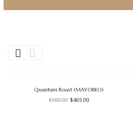
Quantum Roast (MAYOREO)
$
580.00
$
465.00
El
El
precio
precio
original
actual
era:
es: