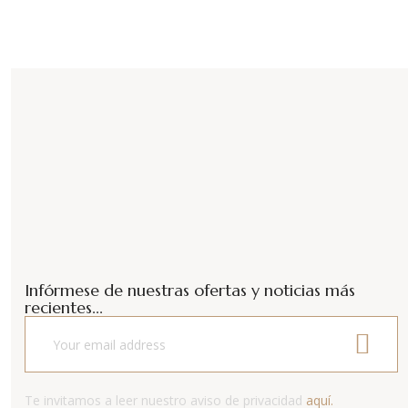
$580.00.
$465.00.
Infórmese de nuestras ofertas y noticias más
recientes...
Te invitamos a leer nuestro aviso de privacidad
aquí.