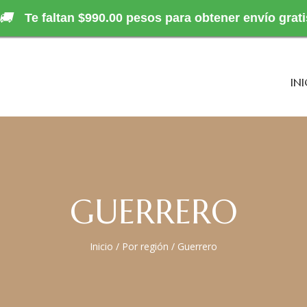
🚚
Te faltan $990.00 pesos para obtener envío grati
INI
GUERRERO
Inicio
/
Por región
/
Guerrero