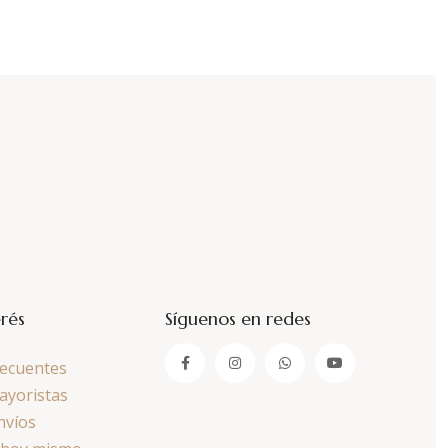
erés
Síguenos en redes
recuentes
ayoristas
nvíos