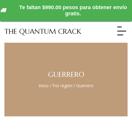
Te faltan $990.00 pesos para obtener envío
🚚
gratis.
THE QUANTUM CRACK
GUERRERO
Inicio
/
Por región
/
Guerrero