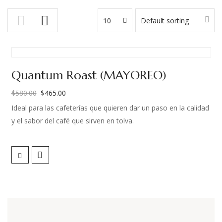
10
Default sorting
Quantum Roast (MAYOREO)
$
580.00
$
465.00
El
El
Ideal para las cafeterías que quieren dar un paso en la calidad
precio
precio
y el sabor del café que sirven en tolva.
original
actual
era:
es:
Esta mezcla de tuestes ofrece una relación precio-calidad
$580.00.
$465.00.
única de verdad. He desarrollado dos curvas de tueste
diferentes para este café, de modo que podamos resaltar los
mejores atributos de este café.
El Split Roasts Blend te permitirá servir tazas dulces y frutales,