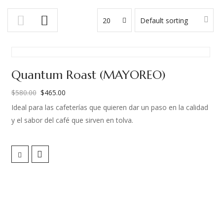
20
Default sorting
Quantum Roast (MAYOREO)
$
580.00
$
465.00
El
El
Ideal para las cafeterías que quieren dar un paso en la calidad
precio
precio
y el sabor del café que sirven en tolva.
original
actual
era:
es:
Esta mezcla de tuestes ofrece una relación precio-calidad
$580.00.
$465.00.
única de verdad. He desarrollado dos curvas de tueste
diferentes para este café, de modo que podamos resaltar los
mejores atributos de este café.
El Split Roasts Blend te permitirá servir tazas dulces y frutales,