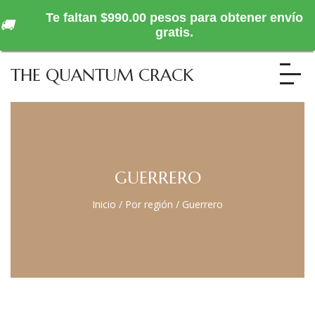
Te faltan $990.00 pesos para obtener envío
🚚
gratis.
THE QUANTUM CRACK
GUERRERO
Inicio
/
Por región
/
Guerrero