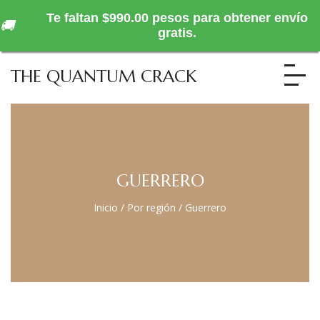
Te faltan $990.00 pesos para obtener envío
🚚
gratis.
THE QUANTUM CRACK
GUERRERO
Inicio
/
Por región
/
Guerrero