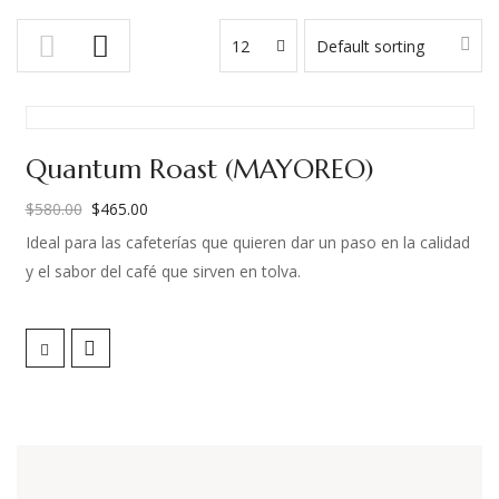
12
Default sorting
Quantum Roast (MAYOREO)
$
580.00
$
465.00
El
El
Ideal para las cafeterías que quieren dar un paso en la calidad
precio
precio
y el sabor del café que sirven en tolva.
original
actual
era:
es:
Esta mezcla de tuestes ofrece una relación precio-calidad
$580.00.
$465.00.
única de verdad. He desarrollado dos curvas de tueste
diferentes para este café, de modo que podamos resaltar los
mejores atributos de este café.
El Split Roasts Blend te permitirá servir tazas dulces y frutales,