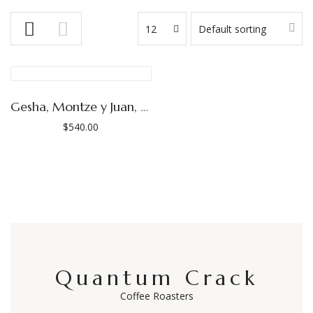
12
Default sorting
Gesha, Montze y Juan, Finca Púrpura (Las Adelitas)
$
540.00
Quantum Crack
Coffee Roasters