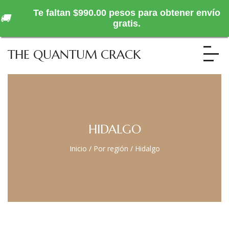
Te faltan $990.00 pesos para obtener envío
🚚
gratis.
THE QUANTUM CRACK
HIDALGO
Inicio
/
Por región
/
Hidalgo