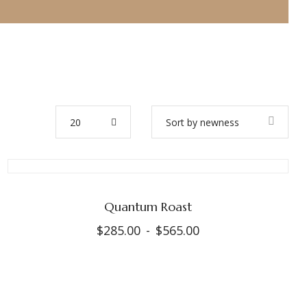
20
Sort by newness
Quantum Roast
$
285.00
-
$
565.00
Rango
de
precios:
desde