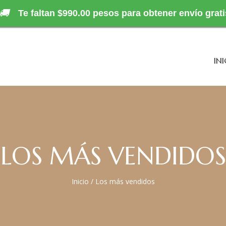
🚚
Te faltan $990.00 pesos para obtener envío grati
INI
LOS MÁS VENDIDOS
Inicio
/
Los más vendidos