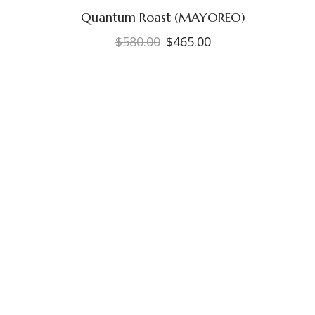
Quantum Roast (MAYOREO)
$
580.00
$
465.00
El
El
precio
precio
original
actual
era:
es:
$580.00.
$465.00.