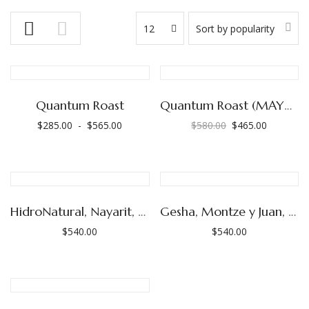
12
Sort by popularity
Quantum Roast
Quantum Roast (MAYOREO)
$
285.00
-
$
565.00
$
580.00
$
465.00
Rango
El
El
de
precio
precio
precios:
original
actual
desde
era:
es:
$285.00
$580.00.
$465.00.
HidroNatural, Nayarit, Emilio Inda
Gesha, Montze y Juan, Finca Púrpura (Las Adelitas)
hasta
$
540.00
$
540.00
$565.00