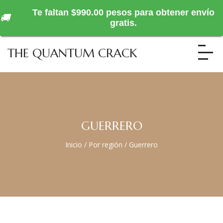
Te faltan $990.00 pesos para obtener envío
🚚
gratis.
THE QUANTUM CRACK
GUERRERO
Inicio
/
Por región
/
Guerrero