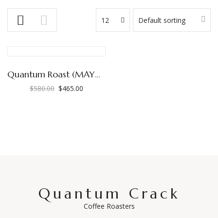
12
Default sorting
Quantum Roast (MAYOREO)
$
580.00
$
465.00
El
El
precio
precio
original
actual
era:
es:
$580.00.
$465.00.
Quantum Crack
Coffee Roasters