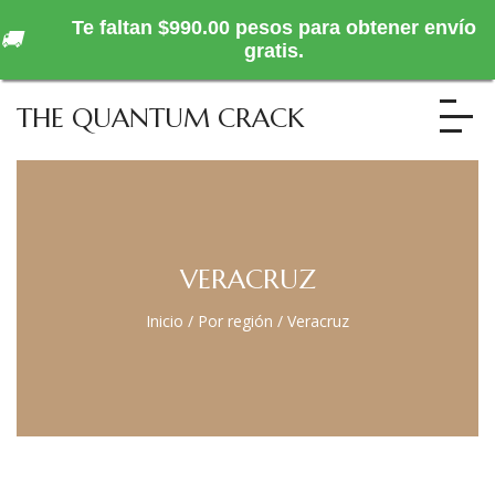
Te faltan $990.00 pesos para obtener envío
🚚
gratis.
THE QUANTUM CRACK
VERACRUZ
Inicio
/
Por región
/
Veracruz