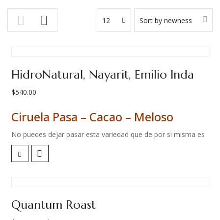
12
Sort by newness
HidroNatural, Nayarit, Emilio Inda
$
540.00
Ciruela Pasa – Cacao – Meloso
No puedes dejar pasar esta variedad que de por si misma es
muy especial. Pero además, Carlos Cadena ha dejado que la
propia variedad brille por si misma al evitar la fermentación y
sus sabores propios del proceso.
Un café que te habla de frente, directo pero lo hace con
Quantum Roast
dulzura y untuosidad.