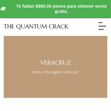
Te faltan $990.00 pesos para obtener envío
🚚
gratis.
THE QUANTUM CRACK
VERACRUZ
Inicio
/
Por región
/
Veracruz