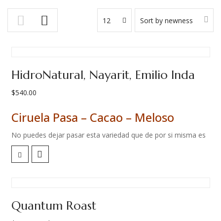
12
Sort by newness
HidroNatural, Nayarit, Emilio Inda
$
540.00
Ciruela Pasa – Cacao – Meloso
No puedes dejar pasar esta variedad que de por si misma es
muy especial. Pero además, Carlos Cadena ha dejado que la
propia variedad brille por si misma al evitar la fermentación y
sus sabores propios del proceso.
Un café que te habla de frente, directo pero lo hace con
Quantum Roast
dulzura y untuosidad.