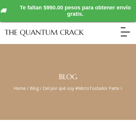
Te faltan $990.00 pesos para obtener envío
🚚
gratis.
THE QUANTUM CRACK
BLOG
Home
/
Blog
/
Del por qué soy #MicroTostador Parte I.