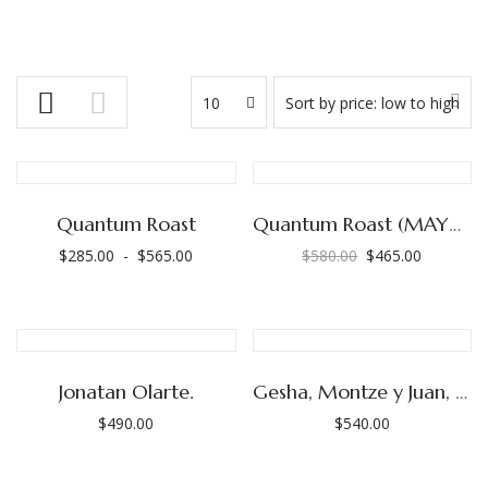
10
Sort by price: low to high
Quantum Roast
Quantum Roast (MAYOREO)
$
285.00
-
$
565.00
$
580.00
$
465.00
Rango
El
El
de
precio
precio
precios:
original
actual
desde
era:
es:
$285.00
$580.00.
$465.00.
Jonatan Olarte.
Gesha, Montze y Juan, Finca Púrpura (Las Adelitas)
hasta
$
490.00
$
540.00
$565.00