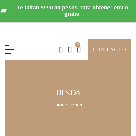
Te faltan $990.00 pesos para obtener envío
🚚
gratis.
0
CONTACTO
TIENDA
Inicio
/
Tienda