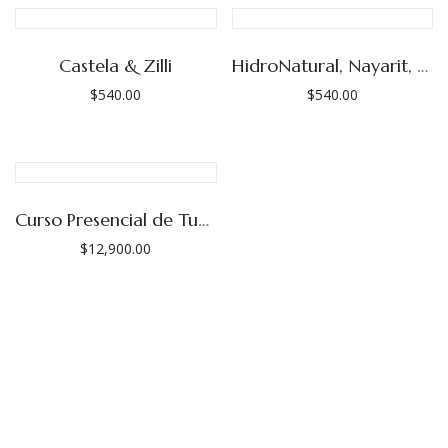
Castela & Zilli
HidroNatural, Nayarit, Emilio Inda
$
540.00
$
540.00
Curso Presencial de Tueste, Mayo 2026.
$
12,900.00