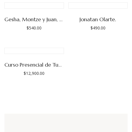
Gesha, Montze y Juan, Finca Púrpura (Las Adelitas)
Jonatan Olarte.
$
540.00
$
490.00
Curso Presencial de Tueste, Mayo 2026.
$
12,900.00