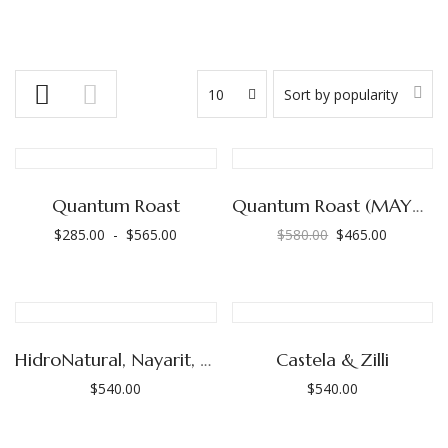
10
Sort by popularity
Quantum Roast
Quantum Roast (MAYOREO)
$
285.00
-
$
565.00
$
580.00
$
465.00
Rango
El
El
de
precio
precio
precios:
original
actual
desde
era:
es:
$285.00
$580.00.
$465.00.
HidroNatural, Nayarit, Emilio Inda
Castela & Zilli
hasta
$
540.00
$
540.00
$565.00