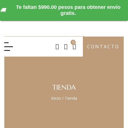
Te faltan $990.00 pesos para obtener envío
🚚
gratis.
0
CONTACTO
TIENDA
Inicio
/
Tienda