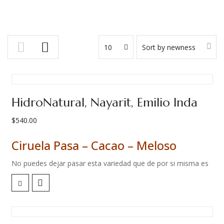
10
Sort by newness
HidroNatural, Nayarit, Emilio Inda
$
540.00
Ciruela Pasa – Cacao – Meloso
No puedes dejar pasar esta variedad que de por si misma es
muy especial. Pero además, Carlos Cadena ha dejado que la
propia variedad brille por si misma al evitar la fermentación y
sus sabores propios del proceso.