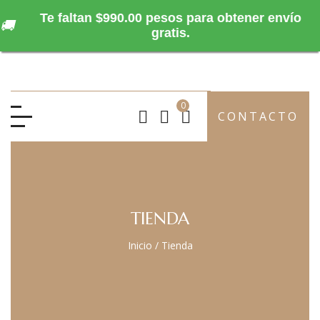
Te faltan $990.00 pesos para obtener envío
🚚
gratis.
0
CONTACTO
TIENDA
Inicio
/
Tienda