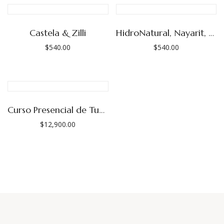
Castela & Zilli
HidroNatural, Nayarit, Emilio Inda
$
540.00
$
540.00
Curso Presencial de Tueste, Mayo 2026.
$
12,900.00