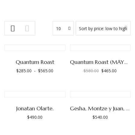
10
Sort by price: low to high
Quantum Roast
Quantum Roast (MAYOREO)
$
285.00
-
$
565.00
$
580.00
$
465.00
Rango
El
El
de
precio
precio
precios:
original
actual
desde
era:
es:
$285.00
$580.00.
$465.00.
Jonatan Olarte.
Gesha, Montze y Juan, Finca Púrpura (Las Adelitas)
hasta
$
490.00
$
540.00
$565.00