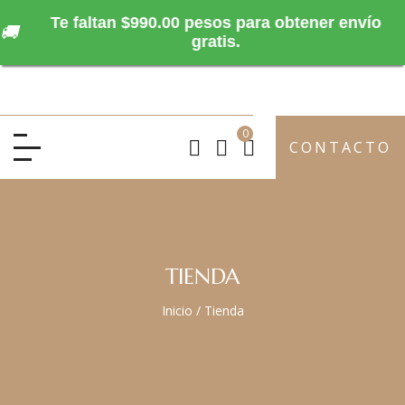
Te faltan $990.00 pesos para obtener envío
🚚
gratis.
0
CONTACTO
TIENDA
Inicio
/
Tienda