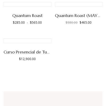
Quantum Roast
Quantum Roast (MAYOREO)
$
285.00
-
$
565.00
$
580.00
$
465.00
Rango
El
El
de
precio
precio
precios:
original
actual
desde
era:
es:
$285.00
$580.00.
$465.00.
Curso Presencial de Tueste, Mayo 2026.
hasta
$
12,900.00
$565.00