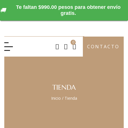
Te faltan $990.00 pesos para obtener envío
🚚
gratis.
0
CONTACTO
TIENDA
Inicio
/
Tienda