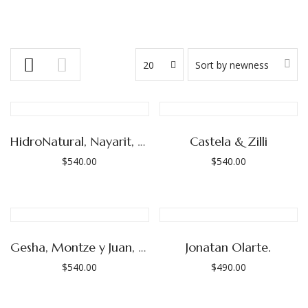
20
Sort by newness
HidroNatural, Nayarit, Emilio Inda
Castela & Zilli
$
540.00
$
540.00
Gesha, Montze y Juan, Finca Púrpura (Las Adelitas)
Jonatan Olarte.
$
540.00
$
490.00