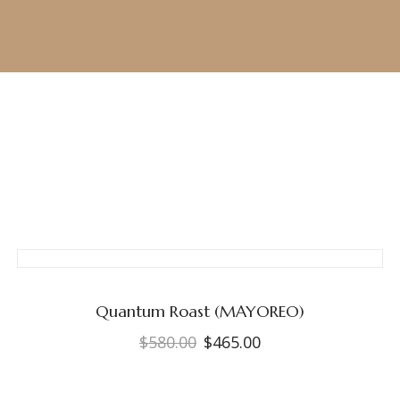
Quantum Roast (MAYOREO)
$
580.00
$
465.00
El
El
precio
precio