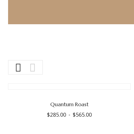
Quantum Roast
$
285.00
-
$
565.00
Rango
de