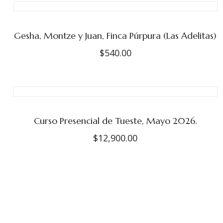
precios:
desde
$285.00
Gesha, Montze y Juan, Finca Púrpura (Las Adelitas)
hasta
$565.00
$
540.00
Curso Presencial de Tueste, Mayo 2026.
$
12,900.00