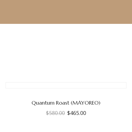
Quantum Roast (MAYOREO)
$
580.00
$
465.00
El
El
precio
precio