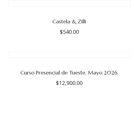
precios:
desde
$285.00
Castela & Zilli
hasta
$565.00
$
540.00
Curso Presencial de Tueste, Mayo 2026.
$
12,900.00