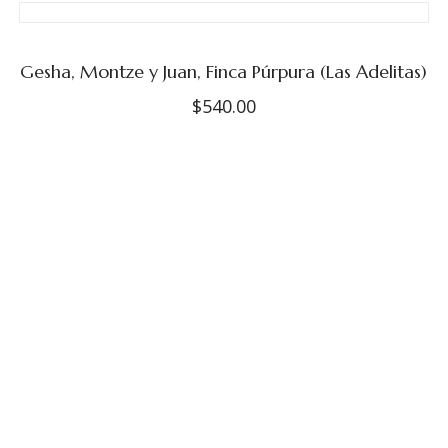
original
actual
era:
es:
$580.00.
$465.00.
Gesha, Montze y Juan, Finca Púrpura (Las Adelitas)
$
540.00