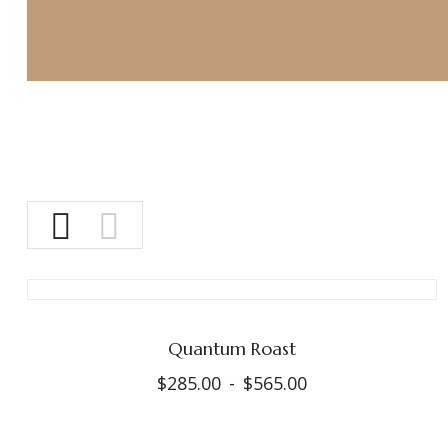
Quantum Roast
$
285.00
-
$
565.00
Rango
de