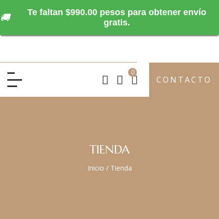
Te faltan $990.00 pesos para obtener envío
🚚
gratis.
0
CONTACTO
TIENDA
Inicio
/
Tienda