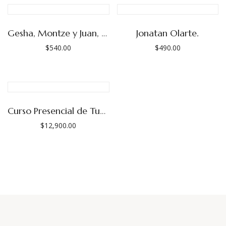
Gesha, Montze y Juan, Finca Púrpura (Las Adelitas)
Jonatan Olarte.
$
540.00
$
490.00
Curso Presencial de Tueste, Mayo 2026.
$
12,900.00