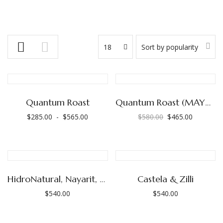
18
Sort by popularity
Quantum Roast
Quantum Roast (MAYOREO)
$
285.00
-
$
565.00
$
580.00
$
465.00
Rango
El
El
de
precio
precio
precios:
original
actual
desde
era:
es:
$285.00
$580.00.
$465.00.
HidroNatural, Nayarit, Emilio Inda
Castela & Zilli
hasta
$
540.00
$
540.00
$565.00