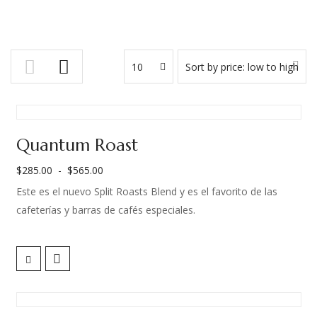
10
Sort by price: low to high
Quantum Roast
$
285.00
-
$
565.00
Rango
Este es el nuevo Split Roasts Blend y es el favorito de las
de
cafeterías y barras de cafés especiales.
precios:
desde
¿Por qué?
$285.00
hasta
Porque es un café balanceado y versátil.
$565.00