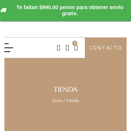
Te faltan $990.00 pesos para obtener envío
🚚
gratis.
0
CONTACTO
TIENDA
Inicio
/
Tienda