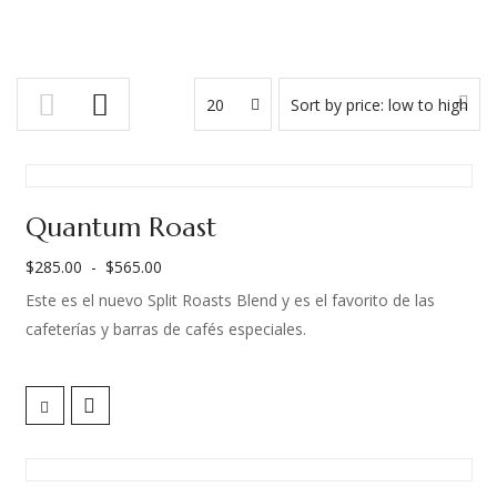
20
Sort by price: low to high
Quantum Roast
$
285.00
-
$
565.00
Rango
Este es el nuevo Split Roasts Blend y es el favorito de las
de
cafeterías y barras de cafés especiales.
precios:
desde
¿Por qué?
$285.00
hasta
Porque es un café balanceado y versátil.
$565.00