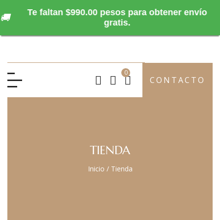
Te faltan $990.00 pesos para obtener envío
🚚
gratis.
0
CONTACTO
TIENDA
Inicio
/
Tienda