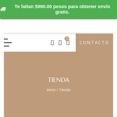
Te faltan $990.00 pesos para obtener envío
🚚
gratis.
0
CONTACTO
TIENDA
Inicio
/
Tienda