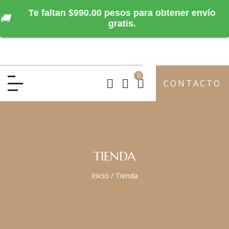
Te faltan $990.00 pesos para obtener envío
🚚
gratis.
0
CONTACTO
TIENDA
Inicio
/
Tienda