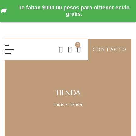
Te faltan $990.00 pesos para obtener envío
🚚
gratis.
0
CONTACTO
TIENDA
Inicio
/
Tienda