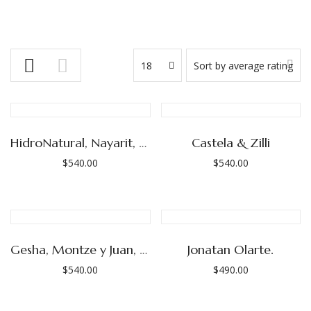
18
Sort by average rating
HidroNatural, Nayarit, Emilio Inda
Castela & Zilli
$
540.00
$
540.00
Gesha, Montze y Juan, Finca Púrpura (Las Adelitas)
Jonatan Olarte.
$
540.00
$
490.00