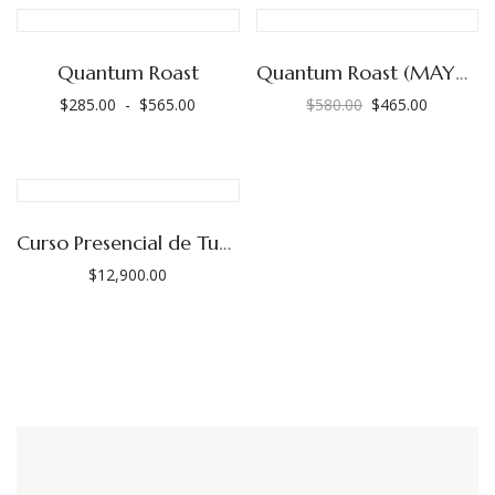
Quantum Roast
Quantum Roast (MAYOREO)
$
285.00
-
$
565.00
$
580.00
$
465.00
Rango
El
El
de
precio
precio
precios:
original
actual
desde
era:
es:
$285.00
$580.00.
$465.00.
Curso Presencial de Tueste, Mayo 2026.
hasta
$
12,900.00
$565.00