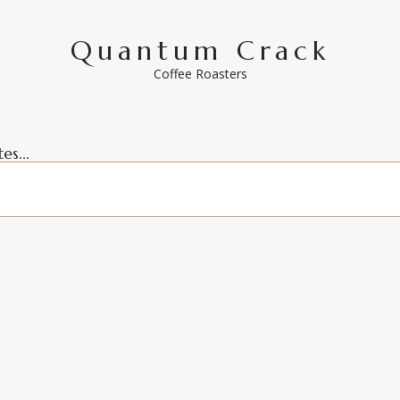
🔥 Podrás construir y modular curvas de tostado para cualquier va
Quantum Crack
🔥Y podrás maximizar el sabor de cada uno de los cafés con los q
Coffee Roasters
Temario
es...
1. Define tu identidad como negocio/tostador(a).
2. Cómo evaluar y elegir mi café verde.
3. Inmersión y Revisión de Bases del Tostado
4. Defectos de Tostado
5. Conoce tu (futura) máquina de tueste