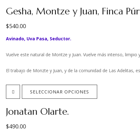
Gesha, Montze y Juan, Finca Púr
Después del despulpado, se escurre y se lleva al patio por 2 días 
patio con malla sombra del 50% por otros 25 días aproximadame
$
540.00
Nuestra filosofía de oferta es ofrecer cafés como los de Finca Che
Avinado, Uva Pasa, Seductor.
LIMPIOS – DULCES – JUGOSOS
Vuelve este natural de Montze y Juan. Vuelve más intenso, limpio y
Un café que realmente llevará el aroma, sabor y placer a ot
El trabajo de Monzte y Juan, y de la comunidad de Las Adelitas, e
En el 2020, Montze vivió un proceso de violencia política derivada d
SELECCIONAR OPCIONES
café intenso, sólido y vivo, tal como la lucha y el trabajo comun
Variedad:
Bourbon Rosado
junto con Las Adelitas.
Altura:
1,500 a 1,780 msnm.
Jonatan Olarte.
Productor:
Enrique López
$
490.00
El Proceso: