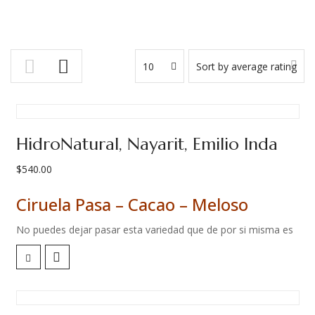
10
Sort by average rating
HidroNatural, Nayarit, Emilio Inda
$
540.00
Ciruela Pasa – Cacao – Meloso
No puedes dejar pasar esta variedad que de por si misma es
muy especial. Pero además, Carlos Cadena ha dejado que la
propia variedad brille por si misma al evitar la fermentación y
sus sabores propios del proceso.