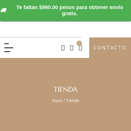
Te faltan $990.00 pesos para obtener envío
🚚
gratis.
0
CONTACTO
TIENDA
Inicio
/
Tienda